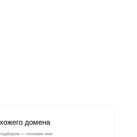
охожего домена
 подбором — похожее имя