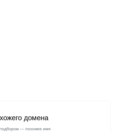
охожего домена
 подбором — похожее имя