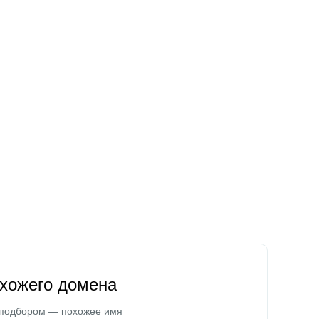
охожего домена
 подбором — похожее имя