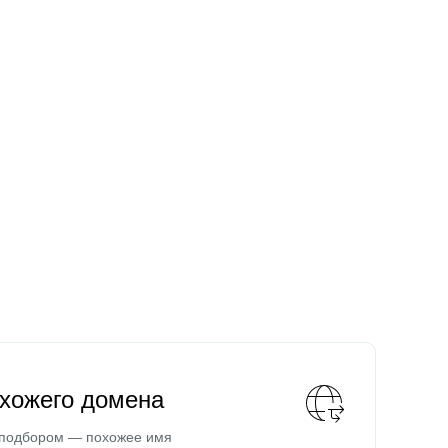
охожего домена
 подбором — похожее имя