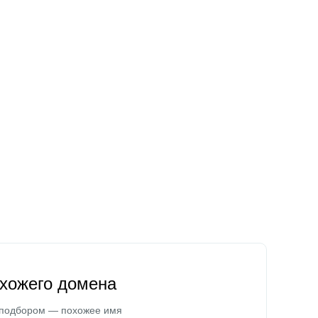
охожего домена
 подбором — похожее имя