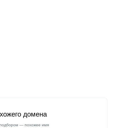
охожего домена
 подбором — похожее имя