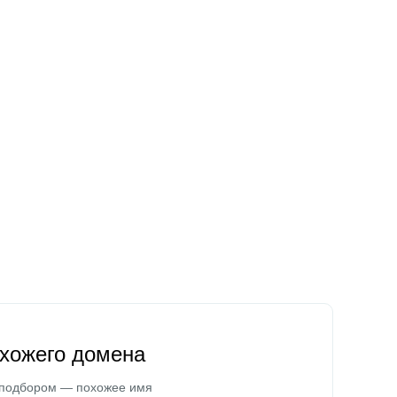
охожего домена
 подбором — похожее имя